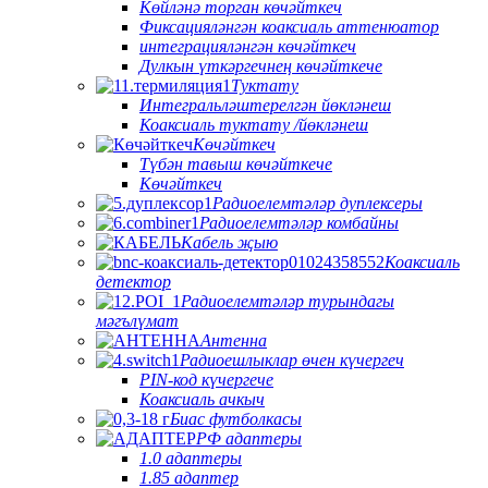
Көйләнә торган көчәйткеч
Фиксацияләнгән коаксиаль аттенюатор
интеграцияләнгән көчәйткеч
Дулкын үткәргечнең көчәйткече
Туктату
Интегральләштерелгән йөкләнеш
Коаксиаль туктату /йөкләнеш
Көчәйткеч
Түбән тавыш көчәйткече
Көчәйткеч
Радиоелемтәләр дуплексеры
Радиоелемтәләр комбайны
Кабель җыю
Коаксиаль
детектор
Радиоелемтәләр турындагы
мәгълүмат
Антенна
Радиоешлыклар өчен күчергеч
PIN-код күчергече
Коаксиаль ачкыч
Биас футболкасы
РФ адаптеры
1.0 адаптеры
1.85 адаптер