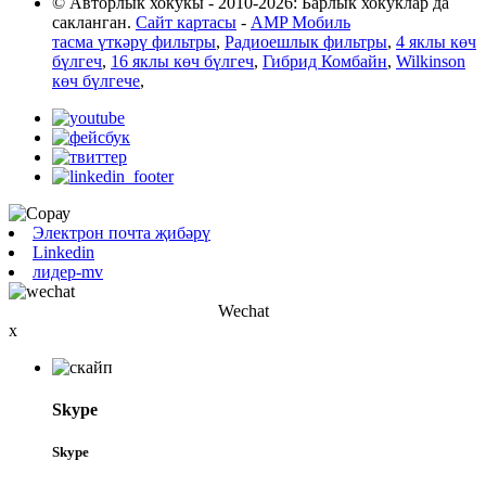
© Авторлык хокукы - 2010-2026: Барлык хокуклар да
сакланган.
Сайт картасы
-
AMP Мобиль
тасма үткәрү фильтры
,
Радиоешлык фильтры
,
4 яклы көч
бүлгеч
,
16 яклы көч бүлгеч
,
Гибрид Комбайн
,
Wilkinson
көч бүлгече
,
Электрон почта җибәрү
Linkedin
лидер-mv
Wechat
x
Skype
Skype