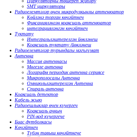
Циркуляторны төшереп җибәрү
SMT циркуляторы
Радиоелемтәләр өчен микродулкынлы аттенюатор
Көйләнә торган көчәйткеч
Фиксацияләнгән коаксиаль аттенюатор
интеграцияләнгән көчәйткеч
Туктату
Интегральләштерелгән йөкләнеш
Коаксиаль туктату /йөкләнеш
Радиоелемтәләр турындагы мәгълүмат
Антенна
Массив антеннасы
Мөгезле антенна
Логарифм периодик антенна сериясе
Микрополосалы Антенна
Омниюльләштерелгән Антенна
Спираль антенна
Коаксиаль детектор
Кабель җыю
Радиоешлыклар өчен күчергеч
Коаксиаль ачкыч
PIN-код күчергече
Биас футболкасы
Көчәйткеч
Түбән тавыш көчәйткече