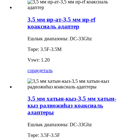
3,5 мм ир-ат-3,5 мм ир-rf
коаксиаль адаптер
Ешлык диапазоны: DC-33Ghz
Төре: 3.5F-3.5M
Vswr: 1.20
сорау
деталь
3,5 мм хатын-кыз-3,5 мм хатын-
кыз радиожиһаз коаксиаль
адаптеры
Ешлык диапазоны: DC-33Ghz
Төре: 3.5F-3.5F