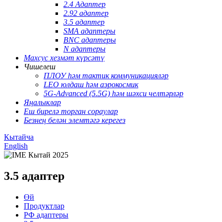
2.4 Адаптер
2.92 адаптер
3.5 адаптер
SMA адаптеры
BNC адаптеры
N адаптеры
Махсус хезмәт күрсәтү
Чишелеш
ПЛОУ һәм тактик коммуникацияләр
LEO юлдаш һәм аэрокосмик
5G-Advanced (5.5G) һәм шәхси челтәрләр
Яңалыклар
Еш бирелә торган сораулар
Безнең белән элемтәгә керегез
Кытайча
English
3.5 адаптер
Өй
Продуктлар
РФ адаптеры