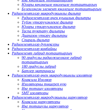
Ике юнәлешле тоташтыргыч
Югары көчәнешле юнәлешле тоташтыргыч
Бүлекләнгән элемент юнәлешле тоташтыргыч
Радиоелемтәләр микродулкынлы фильтр
Радиоелемтәләр өчен куышлык фильтры
Түбән үткәрүчәнлекле фильтр
Югары үткәрүчәнлекле фильтр
Таспа туктату фильтры
Диапазон үткәрү фильтры
Спираль фильтр
Радиоелемтәләр дуплексеры
Радиоелемтәләр комбайны
Радиоелемт гибрид тоташтыргыч
90 градуслы радиожиелмәле гибрид
тоташтыргыч
180 градуслы гибрид
Батлер матрицасы
Радиоелемтәләр өчен микродулкынлы изолятор
Коаксила Изоляор
Изоляторны төшереп кую
Ике тоташу изоляторы
SMT изоляторы
Радиоелемтәләр микродулкынлы циркулятор
Коаксила циркуляторы
Ике тоташулы циркулятор