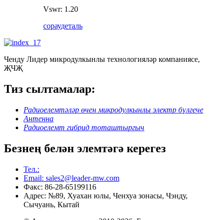
Vswr: 1.20
сорау
деталь
Ченду Лидер микродулкынлы технологияләр компаниясе,
ҖЧҖ
Тиз сылтамалар:
Радиоелемтәләр өчен микродулкынлы электр бүлгече
Антенна
Радиоелемт гибрид тоташтыргыч
Безнең белән элемтәгә керегез
Тел.:
Email: sales2@leader-mw.com
Факс: 86-28-65199116
Адрес: №89, Хуахан юлы, Ченхуа зонасы, Чэнду,
Сычуань, Кытай