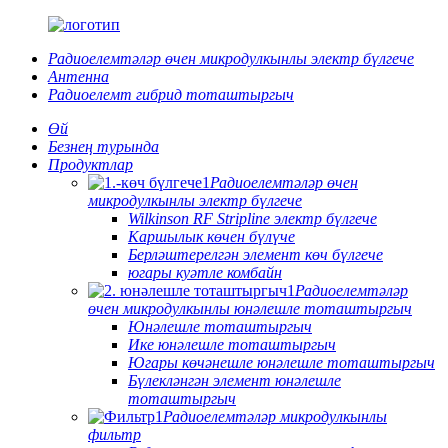
Радиоелемтәләр өчен микродулкынлы электр бүлгече
Антенна
Радиоелемт гибрид тоташтыргыч
Өй
Безнең турында
Продуктлар
Радиоелемтәләр өчен
микродулкынлы электр бүлгече
Wilkinson RF Stripline электр бүлгече
Каршылык көчен бүлүче
Берләштерелгән элемент көч бүлгече
югары куәтле комбайн
Радиоелемтәләр
өчен микродулкынлы юнәлешле тоташтыргыч
Юнәлешле тоташтыргыч
Ике юнәлешле тоташтыргыч
Югары көчәнешле юнәлешле тоташтыргыч
Бүлекләнгән элемент юнәлешле
тоташтыргыч
Радиоелемтәләр микродулкынлы
фильтр