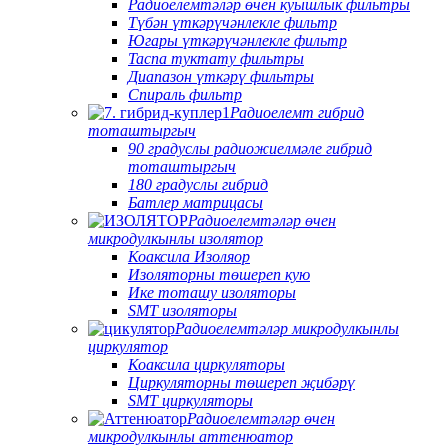
Радиоелемтәләр өчен куышлык фильтры
Түбән үткәрүчәнлекле фильтр
Югары үткәрүчәнлекле фильтр
Таспа туктату фильтры
Диапазон үткәрү фильтры
Спираль фильтр
Радиоелемт гибрид
тоташтыргыч
90 градуслы радиожиелмәле гибрид
тоташтыргыч
180 градуслы гибрид
Батлер матрицасы
Радиоелемтәләр өчен
микродулкынлы изолятор
Коаксила Изоляор
Изоляторны төшереп кую
Ике тоташу изоляторы
SMT изоляторы
Радиоелемтәләр микродулкынлы
циркулятор
Коаксила циркуляторы
Циркуляторны төшереп җибәрү
SMT циркуляторы
Радиоелемтәләр өчен
микродулкынлы аттенюатор