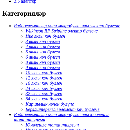
3.5 адаптер
Категорияләр
Радиоелемтәләр өчен микродулкынлы электр бүлгече
Wilkinson RF Stripline электр бүлгече
Ике яклы көч бүлгеч
3 яклы көч бүлгеч
4 яклы көч бүлгеч
5 яклы көч бүлгеч
6 яклы көч бүлгеч
8 яклы көч бүлгеч
9 яклы көч бүлгеч
10 яклы көч бүлгеч
12 яклы көч бүлгеч
16 яклы көч бүлгеч
24 яклы көч бүлгеч
32 яклы көч бүлгеч
64 яклы көч бүлгеч
Каршылык көчен бүлүче
Берләштерелгән элемент көч бүлгече
Радиоелемтәләр өчен микродулкынлы юнәлешле
тоташтыргыч
Юнәлешле тоташтыргыч