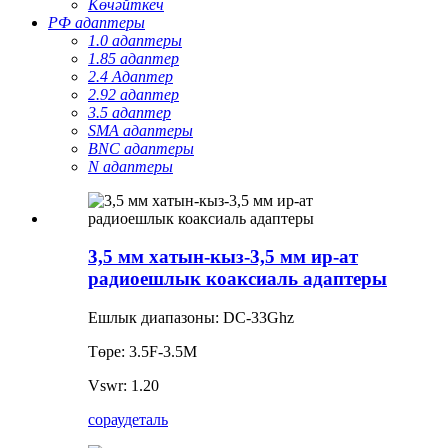
Көчәйткеч
РФ адаптеры
1.0 адаптеры
1.85 адаптер
2.4 Адаптер
2.92 адаптер
3.5 адаптер
SMA адаптеры
BNC адаптеры
N адаптеры
3,5 мм хатын-кыз-3,5 мм ир-ат
радиоешлык коаксиаль адаптеры
Ешлык диапазоны: DC-33Ghz
Төре: 3.5F-3.5M
Vswr: 1.20
сорау
деталь