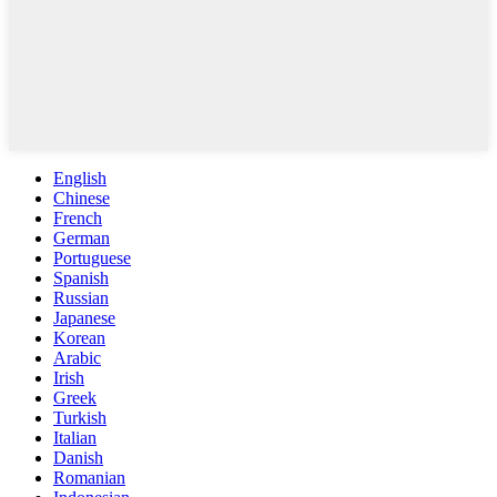
English
Chinese
French
German
Portuguese
Spanish
Russian
Japanese
Korean
Arabic
Irish
Greek
Turkish
Italian
Danish
Romanian