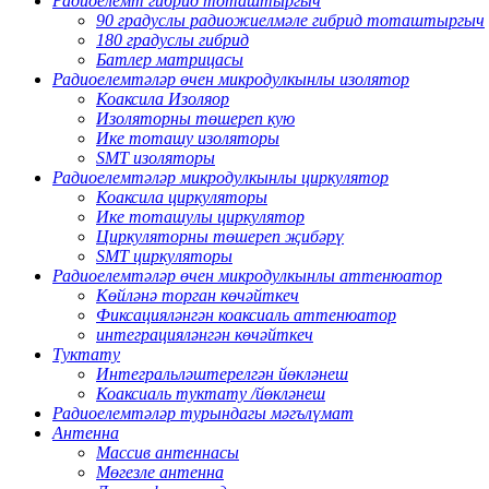
Радиоелемт гибрид тоташтыргыч
90 градуслы радиожиелмәле гибрид тоташтыргыч
180 градуслы гибрид
Батлер матрицасы
Радиоелемтәләр өчен микродулкынлы изолятор
Коаксила Изоляор
Изоляторны төшереп кую
Ике тоташу изоляторы
SMT изоляторы
Радиоелемтәләр микродулкынлы циркулятор
Коаксила циркуляторы
Ике тоташулы циркулятор
Циркуляторны төшереп җибәрү
SMT циркуляторы
Радиоелемтәләр өчен микродулкынлы аттенюатор
Көйләнә торган көчәйткеч
Фиксацияләнгән коаксиаль аттенюатор
интеграцияләнгән көчәйткеч
Туктату
Интегральләштерелгән йөкләнеш
Коаксиаль туктату /йөкләнеш
Радиоелемтәләр турындагы мәгълүмат
Антенна
Массив антеннасы
Мөгезле антенна