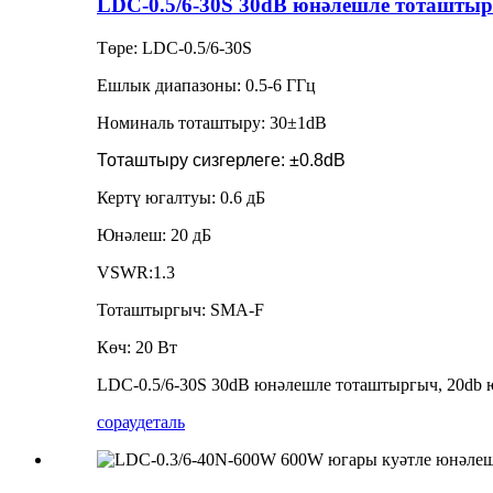
LDC-0.5/6-30S 30dB юнәлешле тоташтыр
Төре: LDC-0.5/6-30S
Ешлык диапазоны: 0.5-6 ГГц
Номиналь тоташтыру: 30±1dB
Тоташтыру сизгерлеге: ±0.8dB
Кертү югалтуы: 0.6 дБ
Юнәлеш: 20 дБ
VSWR:1.3
Тоташтыргыч: SMA-F
Көч: 20 Вт
LDC-0.5/6-30S 30dB юнәлешле тоташтыргыч, 20db
сорау
деталь