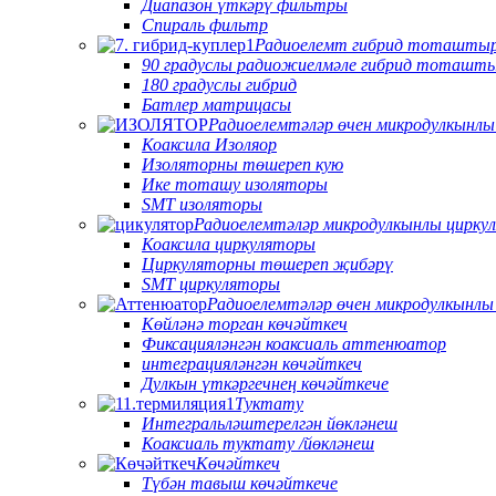
Диапазон үткәрү фильтры
Спираль фильтр
Радиоелемт гибрид тоташты
90 градуслы радиожиелмәле гибрид тоташт
180 градуслы гибрид
Батлер матрицасы
Радиоелемтәләр өчен микродулкынлы
Коаксила Изоляор
Изоляторны төшереп кую
Ике тоташу изоляторы
SMT изоляторы
Радиоелемтәләр микродулкынлы цирку
Коаксила циркуляторы
Циркуляторны төшереп җибәрү
SMT циркуляторы
Радиоелемтәләр өчен микродулкынл
Көйләнә торган көчәйткеч
Фиксацияләнгән коаксиаль аттенюатор
интеграцияләнгән көчәйткеч
Дулкын үткәргечнең көчәйткече
Туктату
Интегральләштерелгән йөкләнеш
Коаксиаль туктату /йөкләнеш
Көчәйткеч
Түбән тавыш көчәйткече