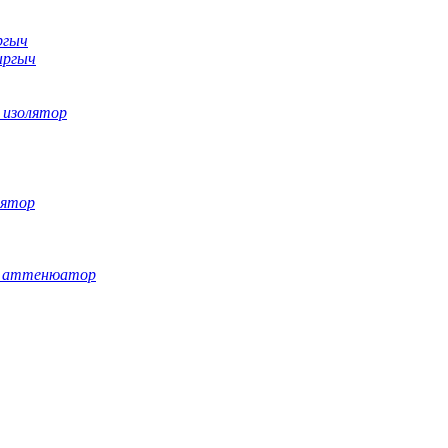
ргыч
ыргыч
 изолятор
лятор
ы аттенюатор