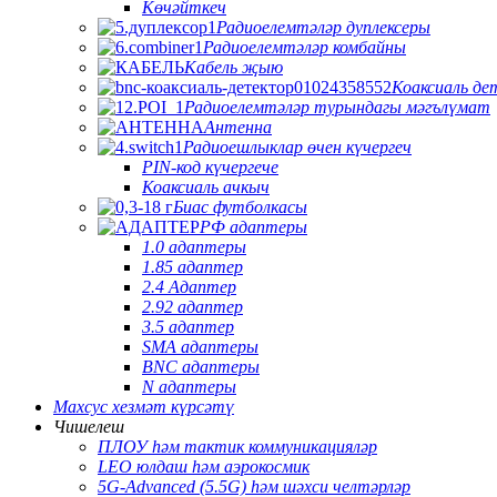
Көчәйткеч
Радиоелемтәләр дуплексеры
Радиоелемтәләр комбайны
Кабель җыю
Коаксиаль де
Радиоелемтәләр турындагы мәгълүмат
Антенна
Радиоешлыклар өчен күчергеч
PIN-код күчергече
Коаксиаль ачкыч
Биас футболкасы
РФ адаптеры
1.0 адаптеры
1.85 адаптер
2.4 Адаптер
2.92 адаптер
3.5 адаптер
SMA адаптеры
BNC адаптеры
N адаптеры
Махсус хезмәт күрсәтү
Чишелеш
ПЛОУ һәм тактик коммуникацияләр
LEO юлдаш һәм аэрокосмик
5G-Advanced (5.5G) һәм шәхси челтәрләр