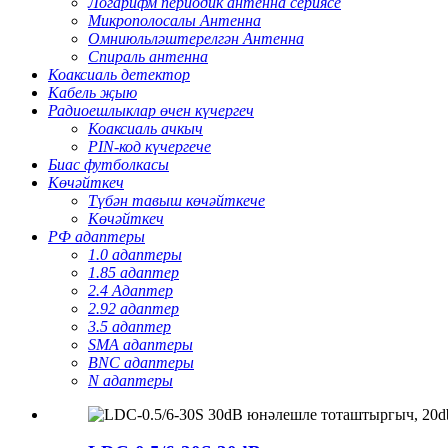
Логарифм периодик антенна сериясе
Микрополосалы Антенна
Омниюльләштерелгән Антенна
Спираль антенна
Коаксиаль детектор
Кабель җыю
Радиоешлыклар өчен күчергеч
Коаксиаль ачкыч
PIN-код күчергече
Биас футболкасы
Көчәйткеч
Түбән тавыш көчәйткече
Көчәйткеч
РФ адаптеры
1.0 адаптеры
1.85 адаптер
2.4 Адаптер
2.92 адаптер
3.5 адаптер
SMA адаптеры
BNC адаптеры
N адаптеры