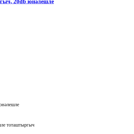
гыч, 20db юнәлешле
 юнәлешле