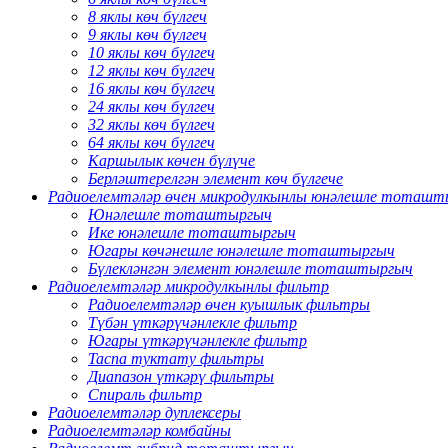
8 яклы көч бүлгеч
9 яклы көч бүлгеч
10 яклы көч бүлгеч
12 яклы көч бүлгеч
16 яклы көч бүлгеч
24 яклы көч бүлгеч
32 яклы көч бүлгеч
64 яклы көч бүлгеч
Каршылык көчен бүлүче
Берләштерелгән элемент көч бүлгече
Радиоелемтәләр өчен микродулкынлы юнәлешле тоташ
Юнәлешле тоташтыргыч
Ике юнәлешле тоташтыргыч
Югары көчәнешле юнәлешле тоташтыргыч
Бүлекләнгән элемент юнәлешле тоташтыргыч
Радиоелемтәләр микродулкынлы фильтр
Радиоелемтәләр өчен куышлык фильтры
Түбән үткәрүчәнлекле фильтр
Югары үткәрүчәнлекле фильтр
Таспа туктату фильтры
Диапазон үткәрү фильтры
Спираль фильтр
Радиоелемтәләр дуплексеры
Радиоелемтәләр комбайны