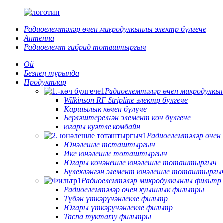
Радиоелемтәләр өчен микродулкынлы электр бүлгече
Антенна
Радиоелемт гибрид тоташтыргыч
Өй
Безнең турында
Продуктлар
Радиоелемтәләр өчен микродулкын
Wilkinson RF Stripline электр бүлгече
Каршылык көчен бүлүче
Берләштерелгән элемент көч бүлгече
югары куәтле комбайн
Радиоелемтәләр өче
Юнәлешле тоташтыргыч
Ике юнәлешле тоташтыргыч
Югары көчәнешле юнәлешле тоташтыргыч
Бүлекләнгән элемент юнәлешле тоташтыргы
Радиоелемтәләр микродулкынлы фильтр
Радиоелемтәләр өчен куышлык фильтры
Түбән үткәрүчәнлекле фильтр
Югары үткәрүчәнлекле фильтр
Таспа туктату фильтры