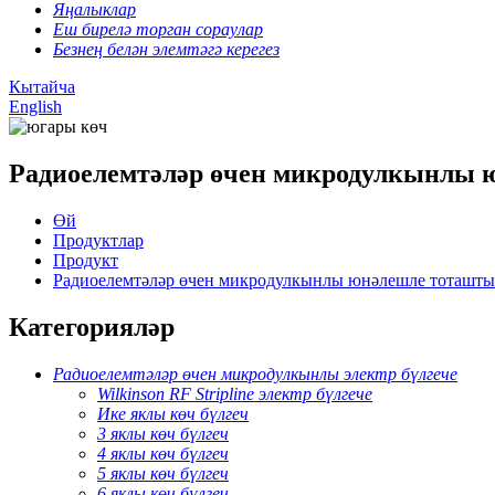
Яңалыклар
Еш бирелә торган сораулар
Безнең белән элемтәгә керегез
Кытайча
English
Радиоелемтәләр өчен микродулкынлы
Өй
Продуктлар
Продукт
Радиоелемтәләр өчен микродулкынлы юнәлешле тоташт
Категорияләр
Радиоелемтәләр өчен микродулкынлы электр бүлгече
Wilkinson RF Stripline электр бүлгече
Ике яклы көч бүлгеч
3 яклы көч бүлгеч
4 яклы көч бүлгеч
5 яклы көч бүлгеч
6 яклы көч бүлгеч