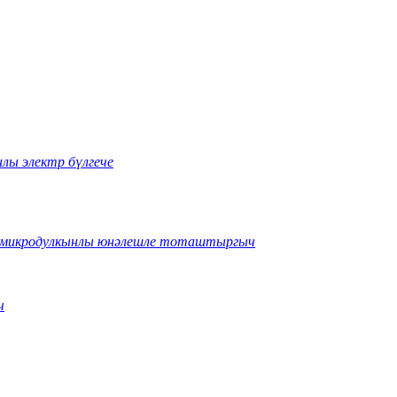
лы электр бүлгече
н микродулкынлы юнәлешле тоташтыргыч
ч