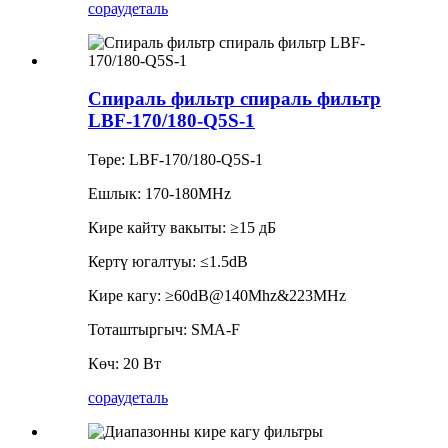
сорау
деталь
Спираль фильтр спираль фильтр
LBF-170/180-Q5S-1
Төре: LBF-170/180-Q5S-1
Ешлык: 170-180MHz
Кире кайту вакыты: ≥15 дБ
Кертү югалтуы: ≤1.5dB
Кире кагу: ≥60dB@140Mhz&223MHz
Тоташтыргыч: SMA-F
Көч: 20 Вт
сорау
деталь