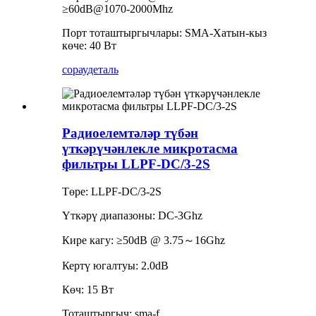
≥60dB@1070-2000Mhz
Порт тоташтыргычлары: SMA-Хатын-кыз
көче: 40 Вт
сорау
деталь
Радиоелемтәләр түбән
үткәрүчәнлекле микротасма
фильтры LLPF-DC/3-2S
Төре: LLPF-DC/3-2S
Үткәрү диапазоны: DC-3Ghz
Кире кагу: ≥50dB @ 3.75～16Ghz
Кертү югалтуы: 2.0dB
Көч: 15 Вт
Тоташтыргыч: sma-f