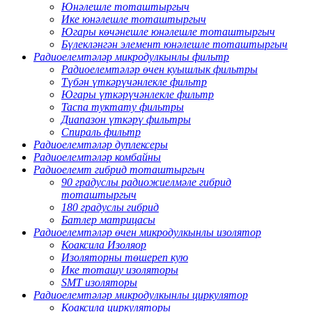
Юнәлешле тоташтыргыч
Ике юнәлешле тоташтыргыч
Югары көчәнешле юнәлешле тоташтыргыч
Бүлекләнгән элемент юнәлешле тоташтыргыч
Радиоелемтәләр микродулкынлы фильтр
Радиоелемтәләр өчен куышлык фильтры
Түбән үткәрүчәнлекле фильтр
Югары үткәрүчәнлекле фильтр
Таспа туктату фильтры
Диапазон үткәрү фильтры
Спираль фильтр
Радиоелемтәләр дуплексеры
Радиоелемтәләр комбайны
Радиоелемт гибрид тоташтыргыч
90 градуслы радиожиелмәле гибрид
тоташтыргыч
180 градуслы гибрид
Батлер матрицасы
Радиоелемтәләр өчен микродулкынлы изолятор
Коаксила Изоляор
Изоляторны төшереп кую
Ике тоташу изоляторы
SMT изоляторы
Радиоелемтәләр микродулкынлы циркулятор
Коаксила циркуляторы