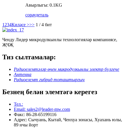
Авырлыгы: 0.1KG
сорау
деталь
1
2
3
4
Киләсе >
>>
1 / 4 бит
Ченду Лидер микродулкынлы технологияләр компаниясе,
ҖЧҖ
Тиз сылтамалар:
Радиоелемтәләр өчен микродулкынлы электр бүлгече
Антенна
Радиоелемт гибрид тоташтыргыч
Безнең белән элемтәгә керегез
Тел.:
Email: sales2@leader-mw.com
Факс: 86-28-65199116
Адрес: Сычуань, Кытай, Ченхуа зонасы, Хуахань юлы,
89 нчы йорт