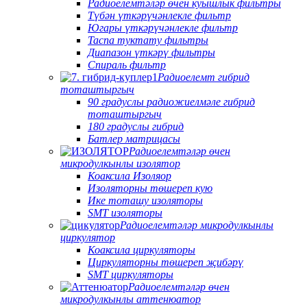
Радиоелемтәләр өчен куышлык фильтры
Түбән үткәрүчәнлекле фильтр
Югары үткәрүчәнлекле фильтр
Таспа туктату фильтры
Диапазон үткәрү фильтры
Спираль фильтр
Радиоелемт гибрид
тоташтыргыч
90 градуслы радиожиелмәле гибрид
тоташтыргыч
180 градуслы гибрид
Батлер матрицасы
Радиоелемтәләр өчен
микродулкынлы изолятор
Коаксила Изоляор
Изоляторны төшереп кую
Ике тоташу изоляторы
SMT изоляторы
Радиоелемтәләр микродулкынлы
циркулятор
Коаксила циркуляторы
Циркуляторны төшереп җибәрү
SMT циркуляторы
Радиоелемтәләр өчен
микродулкынлы аттенюатор