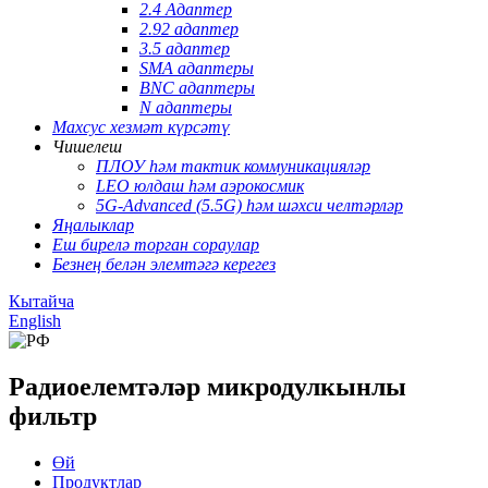
2.4 Адаптер
2.92 адаптер
3.5 адаптер
SMA адаптеры
BNC адаптеры
N адаптеры
Махсус хезмәт күрсәтү
Чишелеш
ПЛОУ һәм тактик коммуникацияләр
LEO юлдаш һәм аэрокосмик
5G-Advanced (5.5G) һәм шәхси челтәрләр
Яңалыклар
Еш бирелә торган сораулар
Безнең белән элемтәгә керегез
Кытайча
English
Радиоелемтәләр микродулкынлы
фильтр
Өй
Продуктлар