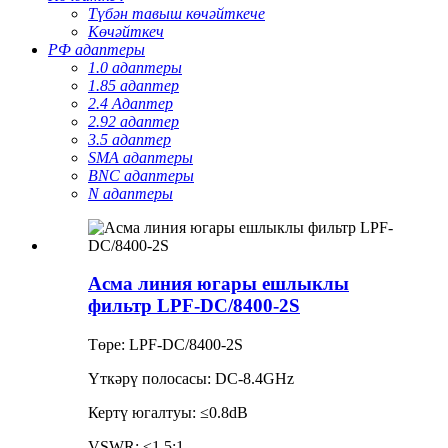
Түбән тавыш көчәйткече
Көчәйткеч
РФ адаптеры
1.0 адаптеры
1.85 адаптер
2.4 Адаптер
2.92 адаптер
3.5 адаптер
SMA адаптеры
BNC адаптеры
N адаптеры
Асма линия югары ешлыклы
фильтр LPF-DC/8400-2S
Төре: LPF-DC/8400-2S
Үткәрү полосасы: DC-8.4GHz
Кертү югалтуы: ≤0.8dB
VSWR: ≤1.5:1