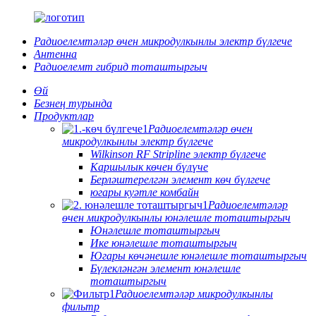
Радиоелемтәләр өчен микродулкынлы электр бүлгече
Антенна
Радиоелемт гибрид тоташтыргыч
Өй
Безнең турында
Продуктлар
Радиоелемтәләр өчен
микродулкынлы электр бүлгече
Wilkinson RF Stripline электр бүлгече
Каршылык көчен бүлүче
Берләштерелгән элемент көч бүлгече
югары куәтле комбайн
Радиоелемтәләр
өчен микродулкынлы юнәлешле тоташтыргыч
Юнәлешле тоташтыргыч
Ике юнәлешле тоташтыргыч
Югары көчәнешле юнәлешле тоташтыргыч
Бүлекләнгән элемент юнәлешле
тоташтыргыч
Радиоелемтәләр микродулкынлы
фильтр