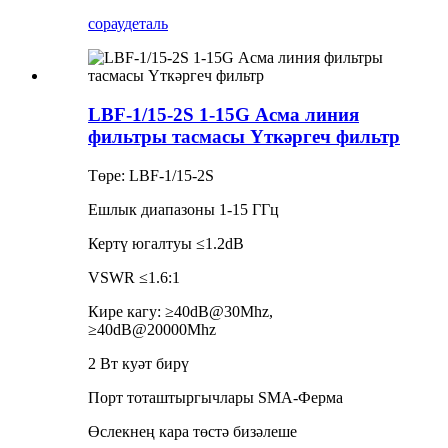
сорау
деталь
LBF-1/15-2S 1-15G Асма линия
фильтры тасмасы Үткәргеч фильтр
Төре: LBF-1/15-2S
Ешлык диапазоны 1-15 ГГц
Кертү югалтуы ≤1.2dB
VSWR ≤1.6:1
Кире кагу: ≥40dB@30Mhz,
≥40dB@20000Mhz
2 Вт куәт бирү
Порт тоташтыргычлары SMA-Ферма
Өслекнең кара төстә бизәлеше