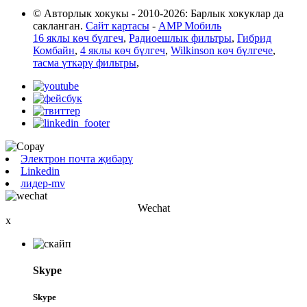
© Авторлык хокукы - 2010-2026: Барлык хокуклар да
сакланган.
Сайт картасы
-
AMP Мобиль
16 яклы көч бүлгеч
,
Радиоешлык фильтры
,
Гибрид
Комбайн
,
4 яклы көч бүлгеч
,
Wilkinson көч бүлгече
,
тасма үткәрү фильтры
,
Электрон почта җибәрү
Linkedin
лидер-mv
Wechat
x
Skype
Skype