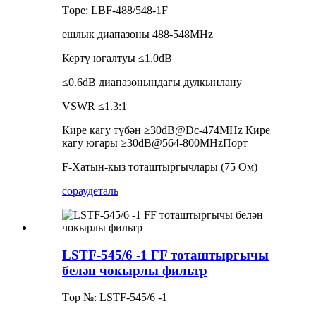
Төре: LBF-488/548-1F
ешлык диапазоны 488-548MHz
Кертү югалтуы ≤1.0dB
≤0.6dB диапазонындагы дулкынлану
VSWR ≤1.3:1
Кире кагу түбән ≥30dB@Dc-474MHz Кире
кагу югары ≥30dB@564-800MHzПорт
F-Хатын-кыз тоташтыргычлары (75 Ом)
сорау
деталь
LSTF-545/6 -1 FF тоташтыргычы
белән чокырлы фильтр
Төр №: LSTF-545/6 -1