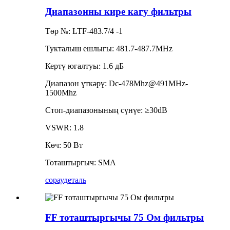
Диапазонны кире кагу фильтры
Төр №: LTF-483.7/4 -1
Тукталыш ешлыгы: 481.7-487.7MHz
Кертү югалтуы: 1.6 дБ
Диапазон үткәрү: Dc-478Mhz@491MHz-
1500Mhz
Стоп-диапазонының сүнүе: ≥30dB
VSWR: 1.8
Көч: 50 Вт
Тоташтыргыч: SMA
сорау
деталь
FF тоташтыргычы 75 Ом фильтры