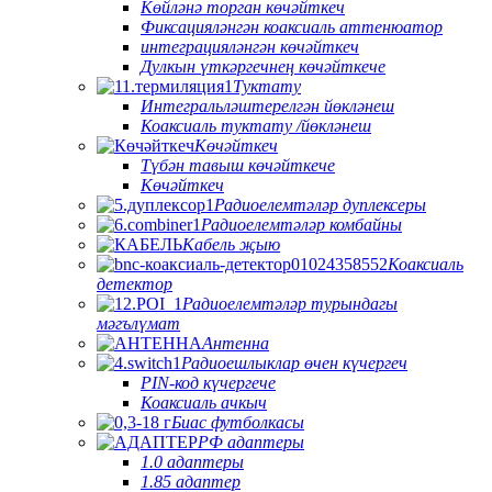
Көйләнә торган көчәйткеч
Фиксацияләнгән коаксиаль аттенюатор
интеграцияләнгән көчәйткеч
Дулкын үткәргечнең көчәйткече
Туктату
Интегральләштерелгән йөкләнеш
Коаксиаль туктату /йөкләнеш
Көчәйткеч
Түбән тавыш көчәйткече
Көчәйткеч
Радиоелемтәләр дуплексеры
Радиоелемтәләр комбайны
Кабель җыю
Коаксиаль
детектор
Радиоелемтәләр турындагы
мәгълүмат
Антенна
Радиоешлыклар өчен күчергеч
PIN-код күчергече
Коаксиаль ачкыч
Биас футболкасы
РФ адаптеры
1.0 адаптеры
1.85 адаптер