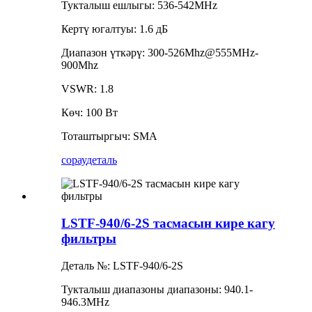
Тукталыш ешлыгы: 536-542MHz
Кертү югалтуы: 1.6 дБ
Диапазон үткәрү: 300-526Mhz@555MHz-
900Mhz
VSWR: 1.8
Көч: 100 Вт
Тоташтыргыч: SMA
сорау
деталь
LSTF-940/6-2S тасмасын кире кагу
фильтры
Деталь №: LSTF-940/6-2S
Тукталыш диапазоны диапазоны: 940.1-
946.3MHz