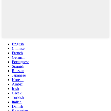
English
Chinese
French
German
Portuguese
Spanish
Russian
Japanese
Korean
Arabic
Irish
Greek
Turkish
Italian
Danish
Romanian