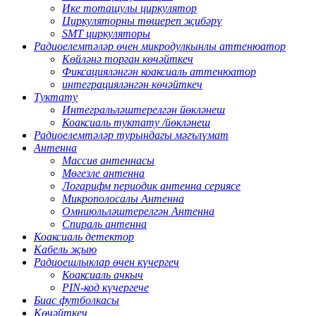
Ике тоташулы циркулятор
Циркуляторны төшереп җибәрү
SMT циркуляторы
Радиоелемтәләр өчен микродулкынлы аттенюатор
Көйләнә торган көчәйткеч
Фиксацияләнгән коаксиаль аттенюатор
интеграцияләнгән көчәйткеч
Туктату
Интегральләштерелгән йөкләнеш
Коаксиаль туктату /йөкләнеш
Радиоелемтәләр турындагы мәгълүмат
Антенна
Массив антеннасы
Мөгезле антенна
Логарифм периодик антенна сериясе
Микрополосалы Антенна
Омниюльләштерелгән Антенна
Спираль антенна
Коаксиаль детектор
Кабель җыю
Радиоешлыклар өчен күчергеч
Коаксиаль ачкыч
PIN-код күчергече
Биас футболкасы
Көчәйткеч