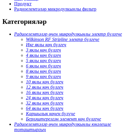
Продукт
Радиоелемтәләр микродулкынлы фильтр
Категорияләр
Радиоелемтәләр өчен микродулкынлы электр бүлгече
Wilkinson RF Stripline электр бүлгече
Ике яклы көч бүлгеч
3 яклы көч бүлгеч
4 яклы көч бүлгеч
5 яклы көч бүлгеч
6 яклы көч бүлгеч
8 яклы көч бүлгеч
9 яклы көч бүлгеч
10 яклы көч бүлгеч
12 яклы көч бүлгеч
16 яклы көч бүлгеч
24 яклы көч бүлгеч
32 яклы көч бүлгеч
64 яклы көч бүлгеч
Каршылык көчен бүлүче
Берләштерелгән элемент көч бүлгече
Радиоелемтәләр өчен микродулкынлы юнәлешле
тоташтыргыч