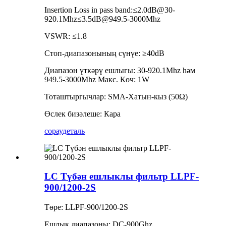
Insertion Loss in pass band:≤2.0dB@30-
920.1Mhz≤3.5dB@949.5-3000Mhz
VSWR: ≤1.8
Стоп-диапазонының сүнүе: ≥40dB
Диапазон үткәрү ешлыгы: 30-920.1Mhz һәм
949.5-3000Mhz Макс. Көч: 1W
Тоташтыргычлар: SMA-Хатын-кыз (50Ω)
Өслек бизәлеше: Кара
сорау
деталь
LC Түбән ешлыклы фильтр LLPF-
900/1200-2S
Төре: LLPF-900/1200-2S
Ешлык диапазоны: DC-900Ghz