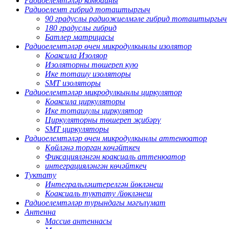
Радиоелемтәләр комбайны
Радиоелемт гибрид тоташтыргыч
90 градуслы радиожиелмәле гибрид тоташтыргыч
180 градуслы гибрид
Батлер матрицасы
Радиоелемтәләр өчен микродулкынлы изолятор
Коаксила Изоляор
Изоляторны төшереп кую
Ике тоташу изоляторы
SMT изоляторы
Радиоелемтәләр микродулкынлы циркулятор
Коаксила циркуляторы
Ике тоташулы циркулятор
Циркуляторны төшереп җибәрү
SMT циркуляторы
Радиоелемтәләр өчен микродулкынлы аттенюатор
Көйләнә торган көчәйткеч
Фиксацияләнгән коаксиаль аттенюатор
интеграцияләнгән көчәйткеч
Туктату
Интегральләштерелгән йөкләнеш
Коаксиаль туктату /йөкләнеш
Радиоелемтәләр турындагы мәгълүмат
Антенна
Массив антеннасы