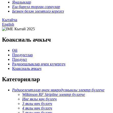
Яңалыклар
Еш бирелә торган сораулар
Безнең белән элемтәгә керегез
Кытайча
English
Коаксиаль ачкыч
Өй
Продуктлар
Продукт
Радиоешлыклар өчен күчергеч
Коаксиаль ачкыч
Категорияләр
Радиоелемтәләр өчен микродулкынлы электр бүлгече
Wilkinson RF Stripline электр бүлгече
Ике яклы көч бүлгеч
3 яклы көч бүлгеч
4 яклы көч бүлгеч
5 яклы көч бүлгеч