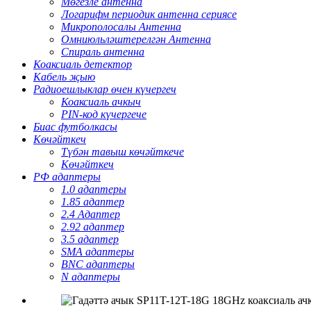
Мөгезле антенна
Логарифм периодик антенна сериясе
Микрополосалы Антенна
Омниюльләштерелгән Антенна
Спираль антенна
Коаксиаль детектор
Кабель җыю
Радиоешлыклар өчен күчергеч
Коаксиаль ачкыч
PIN-код күчергече
Биас футболкасы
Көчәйткеч
Түбән тавыш көчәйткече
Көчәйткеч
РФ адаптеры
1.0 адаптеры
1.85 адаптер
2.4 Адаптер
2.92 адаптер
3.5 адаптер
SMA адаптеры
BNC адаптеры
N адаптеры