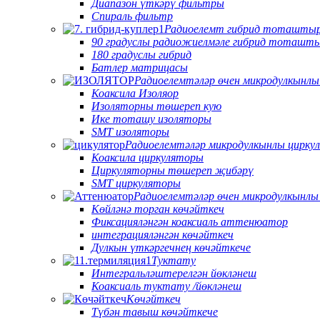
Диапазон үткәрү фильтры
Спираль фильтр
Радиоелемт гибрид тоташты
90 градуслы радиожиелмәле гибрид тоташт
180 градуслы гибрид
Батлер матрицасы
Радиоелемтәләр өчен микродулкынлы
Коаксила Изоляор
Изоляторны төшереп кую
Ике тоташу изоляторы
SMT изоляторы
Радиоелемтәләр микродулкынлы цирку
Коаксила циркуляторы
Циркуляторны төшереп җибәрү
SMT циркуляторы
Радиоелемтәләр өчен микродулкынл
Көйләнә торган көчәйткеч
Фиксацияләнгән коаксиаль аттенюатор
интеграцияләнгән көчәйткеч
Дулкын үткәргечнең көчәйткече
Туктату
Интегральләштерелгән йөкләнеш
Коаксиаль туктату /йөкләнеш
Көчәйткеч
Түбән тавыш көчәйткече