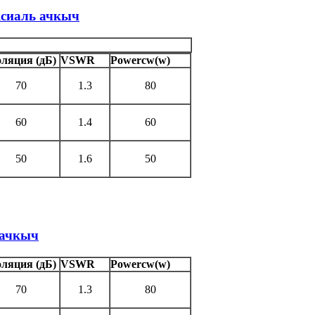
ксиаль ачкыч
ляция (дБ)
VSWR
Powercw(w)
70
1.3
80
60
1.4
60
50
1.6
50
 ачкыч
ляция (дБ)
VSWR
Powercw(w)
70
1.3
80