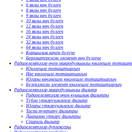
6 яклы көч бүлгеч
8 яклы көч бүлгеч
9 яклы көч бүлгеч
10 яклы көч бүлгеч
12 яклы көч бүлгеч
16 яклы көч бүлгеч
24 яклы көч бүлгеч
32 яклы көч бүлгеч
64 яклы көч бүлгеч
Каршылык көчен бүлүче
Берләштерелгән элемент көч бүлгече
Радиоелемтәләр өчен микродулкынлы юнәлешле тоташ
Юнәлешле тоташтыргыч
Ике юнәлешле тоташтыргыч
Югары көчәнешле юнәлешле тоташтыргыч
Бүлекләнгән элемент юнәлешле тоташтыргыч
Радиоелемтәләр микродулкынлы фильтр
Радиоелемтәләр өчен куышлык фильтры
Түбән үткәрүчәнлекле фильтр
Югары үткәрүчәнлекле фильтр
Таспа туктату фильтры
Диапазон үткәрү фильтры
Спираль фильтр
Радиоелемтәләр дуплексеры