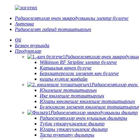
Радиоелемтәләр өчен микродулкынлы электр бүлгече
Антенна
Радиоелемт гибрид тоташтыргыч
Өй
Безнең турында
Продуктлар
Радиоелемтәләр өчен микродулкын
Wilkinson RF Stripline электр бүлгече
Каршылык көчен бүлүче
Берләштерелгән элемент көч бүлгече
югары куәтле комбайн
Радиоелемтәләр өче
Юнәлешле тоташтыргыч
Ике юнәлешле тоташтыргыч
Югары көчәнешле юнәлешле тоташтыргыч
Бүлекләнгән элемент юнәлешле тоташтыргы
Радиоелемтәләр микродулкынлы фильтр
Радиоелемтәләр өчен куышлык фильтры
Түбән үткәрүчәнлекле фильтр
Югары үткәрүчәнлекле фильтр
Таспа туктату фильтры