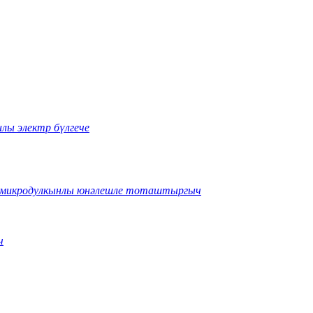
лы электр бүлгече
н микродулкынлы юнәлешле тоташтыргыч
ч