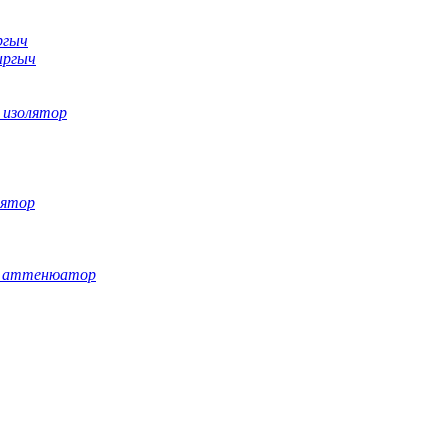
ргыч
ыргыч
 изолятор
лятор
ы аттенюатор