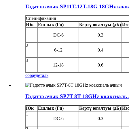
Гадәттә ачык SP11T-12T-18G 18GHz коа
Спецификация
Юк
Ешлык (Гц)
Кертү югалтуы (дБ)
Изо
1
DC-6
0.3
2
6-12
0.4
3
12-18
0.6
сорау
деталь
Гадәттә ачык SP7T-8T 18GHz коаксиаль
Юк
Ешлык (Гц)
Кертү югалтуы (дБ)
Изо
1
DC-6
0.3
2