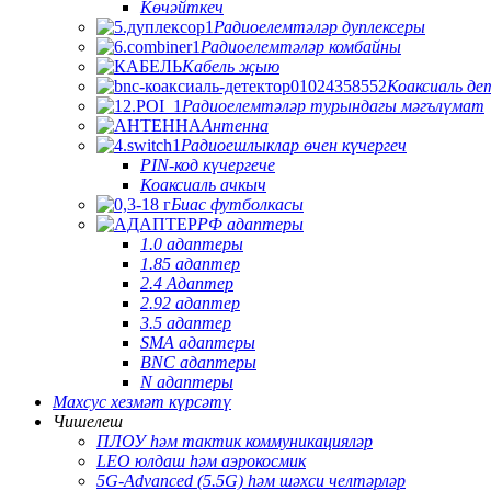
Көчәйткеч
Радиоелемтәләр дуплексеры
Радиоелемтәләр комбайны
Кабель җыю
Коаксиаль де
Радиоелемтәләр турындагы мәгълүмат
Антенна
Радиоешлыклар өчен күчергеч
PIN-код күчергече
Коаксиаль ачкыч
Биас футболкасы
РФ адаптеры
1.0 адаптеры
1.85 адаптер
2.4 Адаптер
2.92 адаптер
3.5 адаптер
SMA адаптеры
BNC адаптеры
N адаптеры
Махсус хезмәт күрсәтү
Чишелеш
ПЛОУ һәм тактик коммуникацияләр
LEO юлдаш һәм аэрокосмик
5G-Advanced (5.5G) һәм шәхси челтәрләр