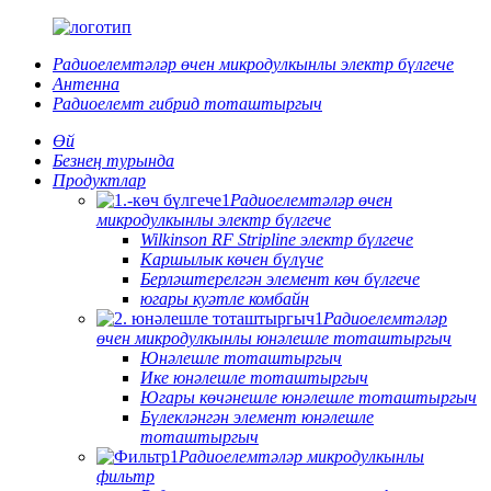
Радиоелемтәләр өчен микродулкынлы электр бүлгече
Антенна
Радиоелемт гибрид тоташтыргыч
Өй
Безнең турында
Продуктлар
Радиоелемтәләр өчен
микродулкынлы электр бүлгече
Wilkinson RF Stripline электр бүлгече
Каршылык көчен бүлүче
Берләштерелгән элемент көч бүлгече
югары куәтле комбайн
Радиоелемтәләр
өчен микродулкынлы юнәлешле тоташтыргыч
Юнәлешле тоташтыргыч
Ике юнәлешле тоташтыргыч
Югары көчәнешле юнәлешле тоташтыргыч
Бүлекләнгән элемент юнәлешле
тоташтыргыч
Радиоелемтәләр микродулкынлы
фильтр