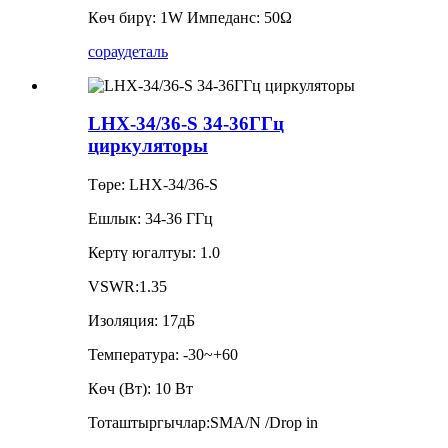
Көч бирү: 1W Импеданс: 50Ω
сорау
деталь
LHX-34/36-S 34-36ГГц
циркуляторы
Төре: LHX-34/36-S
Ешлык: 34-36 ГГц
Кертү югалтуы: 1.0
VSWR:1.35
Изоляция: 17дБ
Температура: -30~+60
Көч (Вт): 10 Вт
Тоташтыргычлар:SMA/N /Drop in