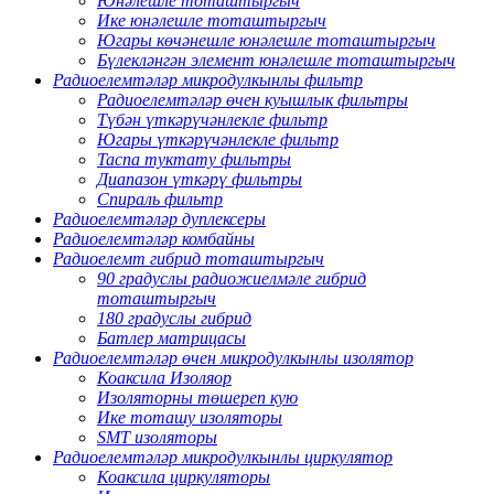
Юнәлешле тоташтыргыч
Ике юнәлешле тоташтыргыч
Югары көчәнешле юнәлешле тоташтыргыч
Бүлекләнгән элемент юнәлешле тоташтыргыч
Радиоелемтәләр микродулкынлы фильтр
Радиоелемтәләр өчен куышлык фильтры
Түбән үткәрүчәнлекле фильтр
Югары үткәрүчәнлекле фильтр
Таспа туктату фильтры
Диапазон үткәрү фильтры
Спираль фильтр
Радиоелемтәләр дуплексеры
Радиоелемтәләр комбайны
Радиоелемт гибрид тоташтыргыч
90 градуслы радиожиелмәле гибрид
тоташтыргыч
180 градуслы гибрид
Батлер матрицасы
Радиоелемтәләр өчен микродулкынлы изолятор
Коаксила Изоляор
Изоляторны төшереп кую
Ике тоташу изоляторы
SMT изоляторы
Радиоелемтәләр микродулкынлы циркулятор
Коаксила циркуляторы