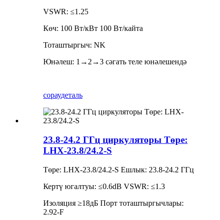
VSWR: ≤1.25
Көч: 100 Вт/кВт 100 Вт/кайта
Тоташтыргыч: NK
Юнәлеш: 1→2→3 сәгать теле юнәлешендә
сорау
деталь
23.8-24.2 ГГц циркуляторы Төре:
LHX-23.8/24.2-S
Төре: LHX-23.8/24.2-S Ешлык: 23.8-24.2 ГГц
Кертү югалтуы: ≤0.6dB VSWR: ≤1.3
Изоляция ≥18дБ Порт тоташтыргычлары:
2.92-F