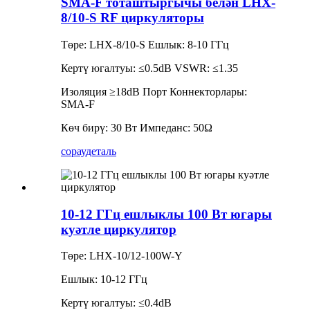
SMA-F тоташтыргычы белән LHX-
8/10-S RF циркуляторы
Төре: LHX-8/10-S Ешлык: 8-10 ГГц
Кертү югалтуы: ≤0.5dB VSWR: ≤1.35
Изоляция ≥18dB Порт Коннекторлары:
SMA-F
Көч бирү: 30 Вт Импеданс: 50Ω
сорау
деталь
10-12 ГГц ешлыклы 100 Вт югары
куәтле циркулятор
Төре: LHX-10/12-100W-Y
Ешлык: 10-12 ГГц
Кертү югалтуы: ≤0.4dB