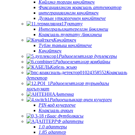
Көйләнә торган көчәйткеч
Фиксацияләнгән коаксиаль аттенюатор
интеграцияләнгән көчәйткеч
Дулкын үткәргечнең көчәйткече
Туктату
Интегральләштерелгән йөкләнеш
Коаксиаль туктату /йөкләнеш
Көчәйткеч
Түбән тавыш көчәйткече
Көчәйткеч
Радиоелемтәләр дуплексеры
Радиоелемтәләр комбайны
Кабель җыю
Коаксиаль
детектор
Радиоелемтәләр турындагы
мәгълүмат
Антенна
Радиоешлыклар өчен күчергеч
PIN-код күчергече
Коаксиаль ачкыч
Биас футболкасы
РФ адаптеры
1.0 адаптеры
1.85 адаптер