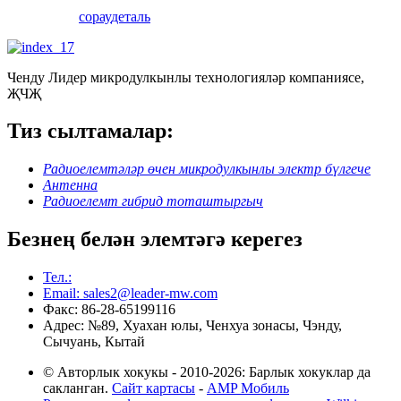
сорау
деталь
Ченду Лидер микродулкынлы технологияләр компаниясе,
ҖЧҖ
Тиз сылтамалар:
Радиоелемтәләр өчен микродулкынлы электр бүлгече
Антенна
Радиоелемт гибрид тоташтыргыч
Безнең белән элемтәгә керегез
Тел.:
Email: sales2@leader-mw.com
Факс: 86-28-65199116
Адрес: №89, Хуахан юлы, Ченхуа зонасы, Чэнду,
Сычуань, Кытай
© Авторлык хокукы - 2010-2026: Барлык хокуклар да
сакланган.
Сайт картасы
-
AMP Мобиль