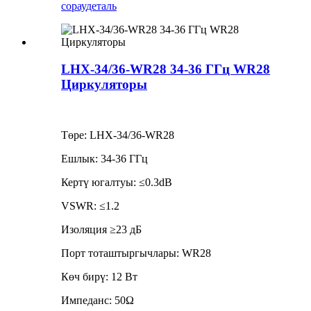
сорау
деталь
LHX-34/36-WR28 34-36 ГГц WR28
Циркуляторы
Төре: LHX-34/36-WR28
Ешлык: 34-36 ГГц
Кертү югалтуы: ≤0.3dB
VSWR: ≤1.2
Изоляция ≥23 дБ
Порт тоташтыргычлары: WR28
Көч бирү: 12 Вт
Импеданс: 50Ω