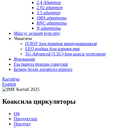
2.4 Адаптер
2.92 адаптер
3.5 адаптер
SMA адаптеры
BNC адаптеры
N адаптеры
Махсус хезмәт күрсәтү
Чишелеш
ПЛОУ һәм тактик коммуникацияләр
LEO юлдаш һәм аэрокосмик
5G-Advanced (5.5G) һәм шәхси челтәрләр
Яңалыклар
Еш бирелә торган сораулар
Безнең белән элемтәгә керегез
Кытайча
English
Коаксила циркуляторы
Өй
Продуктлар
Продукт