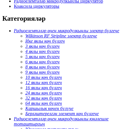
Радиоелемтәләр микродулкынлы циркулятор
Коаксила циркуляторы
Категорияләр
Радиоелемтәләр өчен микродулкынлы электр бүлгече
Wilkinson RF Stripline электр бүлгече
Ике яклы көч бүлгеч
3 яклы көч бүлгеч
4 яклы көч бүлгеч
5 яклы көч бүлгеч
6 яклы көч бүлгеч
8 яклы көч бүлгеч
9 яклы көч бүлгеч
10 яклы көч бүлгеч
12 яклы көч бүлгеч
16 яклы көч бүлгеч
24 яклы көч бүлгеч
32 яклы көч бүлгеч
64 яклы көч бүлгеч
Каршылык көчен бүлүче
Берләштерелгән элемент көч бүлгече
Радиоелемтәләр өчен микродулкынлы юнәлешле
тоташтыргыч