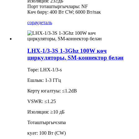
Изоляция: 23≥дБ
Порт тоташтыргычлары: NF
Көч бирү: 400 Вт CW; 6000 Вт/пак
сорау
деталь
LHX-1/3-3S 1-3Ghz 100W көч
циркуляторы, SM-коннектор белән
Төре: LHX-1/3-s
Ешлык: 1-3 ГГц
Кертү югалтуы: ≤1.2dB
VSWR: ≤1.25
Изоляция: ≥10 дБ
Тоташтыргыч:sma
куәт: 100 Вт (CW)