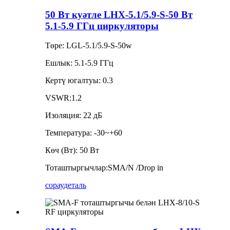
50 Вт куәтле LHX-5.1/5.9-S-50 Вт
5.1-5.9 ГГц циркуляторы
Төре: LGL-5.1/5.9-S-50w
Ешлык: 5.1-5.9 ГГц
Кертү югалтуы: 0.3
VSWR:1.2
Изоляция: 22 дБ
Температура: -30~+60
Көч (Вт): 50 Вт
Тоташтыргычлар:SMA/N /Drop in
сорау
деталь