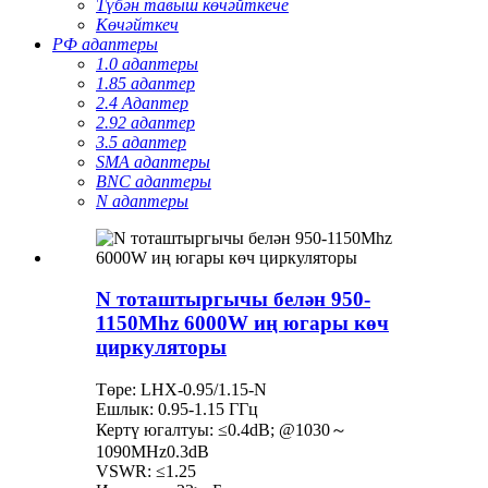
Түбән тавыш көчәйткече
Көчәйткеч
РФ адаптеры
1.0 адаптеры
1.85 адаптер
2.4 Адаптер
2.92 адаптер
3.5 адаптер
SMA адаптеры
BNC адаптеры
N адаптеры
N тоташтыргычы белән 950-
1150Mhz 6000W иң югары көч
циркуляторы
Төре: LHX-0.95/1.15-N
Ешлык: 0.95-1.15 ГГц
Кертү югалтуы: ≤0.4dB; @1030～
1090MHz0.3dB
VSWR: ≤1.25