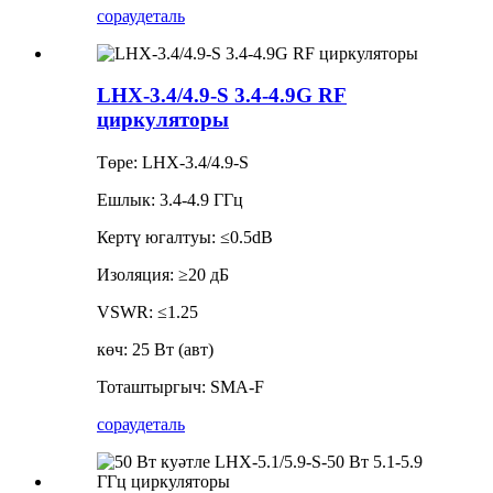
сорау
деталь
LHX-3.4/4.9-S 3.4-4.9G RF
циркуляторы
Төре: LHX-3.4/4.9-S
Ешлык: 3.4-4.9 ГГц
Кертү югалтуы: ≤0.5dB
Изоляция: ≥20 дБ
VSWR: ≤1.25
көч: 25 Вт (авт)
Тоташтыргыч: SMA-F
сорау
деталь