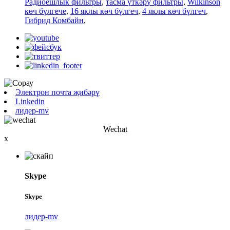
Радиоешлык фильтры
,
тасма үткәрү фильтры
,
Wilkinson
көч бүлгече
,
16 яклы көч бүлгеч
,
4 яклы көч бүлгеч
,
Гибрид Комбайн
,
Электрон почта җибәрү
Linkedin
лидер-mv
Wechat
x
Skype
Skype
лидер-mv