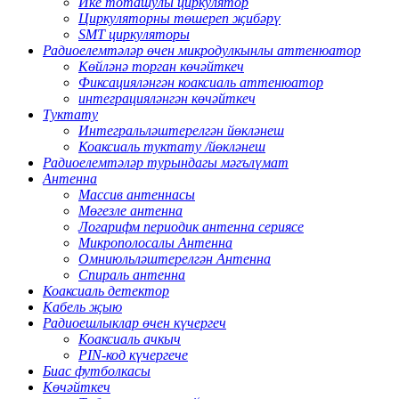
Ике тоташулы циркулятор
Циркуляторны төшереп җибәрү
SMT циркуляторы
Радиоелемтәләр өчен микродулкынлы аттенюатор
Көйләнә торган көчәйткеч
Фиксацияләнгән коаксиаль аттенюатор
интеграцияләнгән көчәйткеч
Туктату
Интегральләштерелгән йөкләнеш
Коаксиаль туктату /йөкләнеш
Радиоелемтәләр турындагы мәгълүмат
Антенна
Массив антеннасы
Мөгезле антенна
Логарифм периодик антенна сериясе
Микрополосалы Антенна
Омниюльләштерелгән Антенна
Спираль антенна
Коаксиаль детектор
Кабель җыю
Радиоешлыклар өчен күчергеч
Коаксиаль ачкыч
PIN-код күчергече
Биас футболкасы
Көчәйткеч