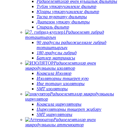
Радиоелемтәләр өчен куышлык фильтры
Түбән үткәрүчәнлекле фильтр
Югары үткәрүчәнлекле фильтр
Таспа туктату фильтры
Диапазон үткәрү фильтры
Спираль фильтр
Радиоелемт гибрид
тоташтыргыч
90 градуслы радиожиелмәле гибрид
тоташтыргыч
180 градуслы гибрид
Батлер матрицасы
Радиоелемтәләр өчен
микродулкынлы изолятор
Коаксила Изоляор
Изоляторны төшереп кую
Ике тоташу изоляторы
SMT изоляторы
Радиоелемтәләр микродулкынлы
циркулятор
Коаксила циркуляторы
Циркуляторны төшереп җибәрү
SMT циркуляторы
Радиоелемтәләр өчен
микродулкынлы аттенюатор