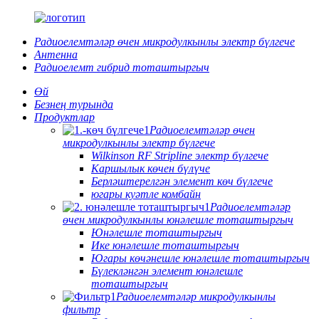
Радиоелемтәләр өчен микродулкынлы электр бүлгече
Антенна
Радиоелемт гибрид тоташтыргыч
Өй
Безнең турында
Продуктлар
Радиоелемтәләр өчен
микродулкынлы электр бүлгече
Wilkinson RF Stripline электр бүлгече
Каршылык көчен бүлүче
Берләштерелгән элемент көч бүлгече
югары куәтле комбайн
Радиоелемтәләр
өчен микродулкынлы юнәлешле тоташтыргыч
Юнәлешле тоташтыргыч
Ике юнәлешле тоташтыргыч
Югары көчәнешле юнәлешле тоташтыргыч
Бүлекләнгән элемент юнәлешле
тоташтыргыч
Радиоелемтәләр микродулкынлы
фильтр