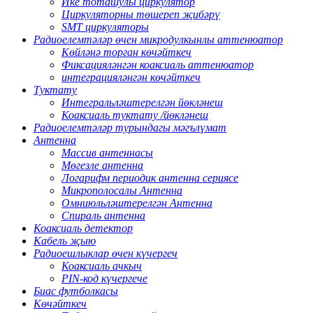
Ике тоташулы циркулятор
Циркуляторны төшереп җибәрү
SMT циркуляторы
Радиоелемтәләр өчен микродулкынлы аттенюатор
Көйләнә торган көчәйткеч
Фиксацияләнгән коаксиаль аттенюатор
интеграцияләнгән көчәйткеч
Туктату
Интегральләштерелгән йөкләнеш
Коаксиаль туктату /йөкләнеш
Радиоелемтәләр турындагы мәгълүмат
Антенна
Массив антеннасы
Мөгезле антенна
Логарифм периодик антенна сериясе
Микрополосалы Антенна
Омниюльләштерелгән Антенна
Спираль антенна
Коаксиаль детектор
Кабель җыю
Радиоешлыклар өчен күчергеч
Коаксиаль ачкыч
PIN-код күчергече
Биас футболкасы
Көчәйткеч