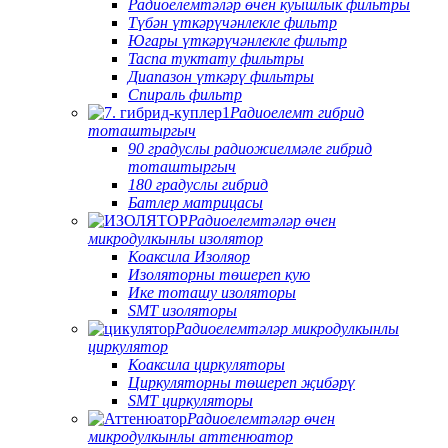
Радиоелемтәләр өчен куышлык фильтры
Түбән үткәрүчәнлекле фильтр
Югары үткәрүчәнлекле фильтр
Таспа туктату фильтры
Диапазон үткәрү фильтры
Спираль фильтр
Радиоелемт гибрид
тоташтыргыч
90 градуслы радиожиелмәле гибрид
тоташтыргыч
180 градуслы гибрид
Батлер матрицасы
Радиоелемтәләр өчен
микродулкынлы изолятор
Коаксила Изоляор
Изоляторны төшереп кую
Ике тоташу изоляторы
SMT изоляторы
Радиоелемтәләр микродулкынлы
циркулятор
Коаксила циркуляторы
Циркуляторны төшереп җибәрү
SMT циркуляторы
Радиоелемтәләр өчен
микродулкынлы аттенюатор