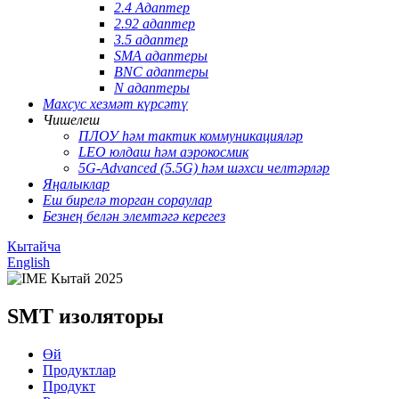
2.4 Адаптер
2.92 адаптер
3.5 адаптер
SMA адаптеры
BNC адаптеры
N адаптеры
Махсус хезмәт күрсәтү
Чишелеш
ПЛОУ һәм тактик коммуникацияләр
LEO юлдаш һәм аэрокосмик
5G-Advanced (5.5G) һәм шәхси челтәрләр
Яңалыклар
Еш бирелә торган сораулар
Безнең белән элемтәгә керегез
Кытайча
English
SMT изоляторы
Өй
Продуктлар
Продукт