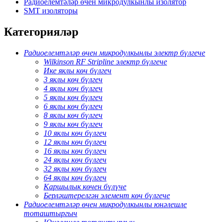
Радиоелемтәләр өчен микродулкынлы изолятор
SMT изоляторы
Категорияләр
Радиоелемтәләр өчен микродулкынлы электр бүлгече
Wilkinson RF Stripline электр бүлгече
Ике яклы көч бүлгеч
3 яклы көч бүлгеч
4 яклы көч бүлгеч
5 яклы көч бүлгеч
6 яклы көч бүлгеч
8 яклы көч бүлгеч
9 яклы көч бүлгеч
10 яклы көч бүлгеч
12 яклы көч бүлгеч
16 яклы көч бүлгеч
24 яклы көч бүлгеч
32 яклы көч бүлгеч
64 яклы көч бүлгеч
Каршылык көчен бүлүче
Берләштерелгән элемент көч бүлгече
Радиоелемтәләр өчен микродулкынлы юнәлешле
тоташтыргыч