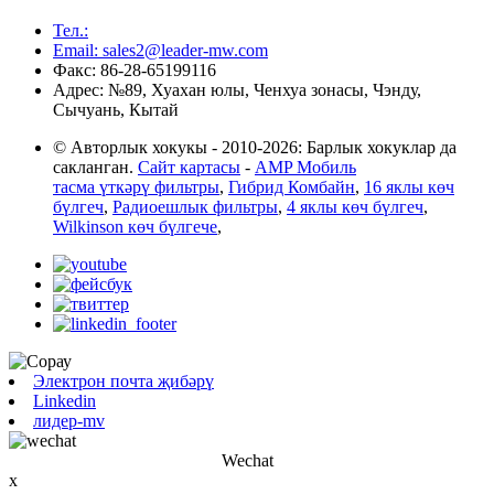
Тел.:
Email: sales2@leader-mw.com
Факс: 86-28-65199116
Адрес: №89, Хуахан юлы, Ченхуа зонасы, Чэнду,
Сычуань, Кытай
© Авторлык хокукы - 2010-2026: Барлык хокуклар да
сакланган.
Сайт картасы
-
AMP Мобиль
тасма үткәрү фильтры
,
Гибрид Комбайн
,
16 яклы көч
бүлгеч
,
Радиоешлык фильтры
,
4 яклы көч бүлгеч
,
Wilkinson көч бүлгече
,
Электрон почта җибәрү
Linkedin
лидер-mv
Wechat
x