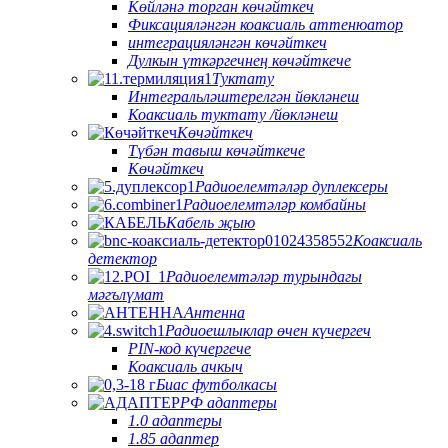
Көйләнә торган көчәйткеч
Фиксацияләнгән коаксиаль аттенюатор
интеграцияләнгән көчәйткеч
Дулкын үткәргечнең көчәйткече
Туктату
Интегральләштерелгән йөкләнеш
Коаксиаль туктату /йөкләнеш
Көчәйткеч
Түбән тавыш көчәйткече
Көчәйткеч
Радиоелемтәләр дуплексеры
Радиоелемтәләр комбайны
Кабель җыю
Коаксиаль
детектор
Радиоелемтәләр турындагы
мәгълүмат
Антенна
Радиоешлыклар өчен күчергеч
PIN-код күчергече
Коаксиаль ачкыч
Биас футболкасы
РФ адаптеры
1.0 адаптеры
1.85 адаптер