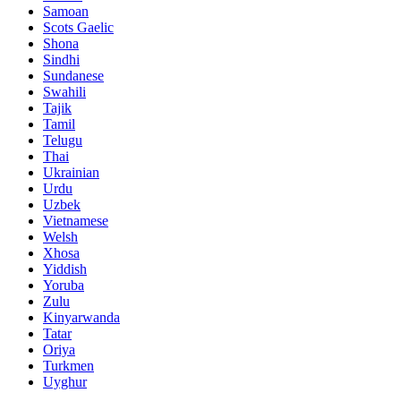
Samoan
Scots Gaelic
Shona
Sindhi
Sundanese
Swahili
Tajik
Tamil
Telugu
Thai
Ukrainian
Urdu
Uzbek
Vietnamese
Welsh
Xhosa
Yiddish
Yoruba
Zulu
Kinyarwanda
Tatar
Oriya
Turkmen
Uyghur