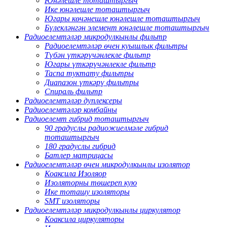
Юнәлешле тоташтыргыч
Ике юнәлешле тоташтыргыч
Югары көчәнешле юнәлешле тоташтыргыч
Бүлекләнгән элемент юнәлешле тоташтыргыч
Радиоелемтәләр микродулкынлы фильтр
Радиоелемтәләр өчен куышлык фильтры
Түбән үткәрүчәнлекле фильтр
Югары үткәрүчәнлекле фильтр
Таспа туктату фильтры
Диапазон үткәрү фильтры
Спираль фильтр
Радиоелемтәләр дуплексеры
Радиоелемтәләр комбайны
Радиоелемт гибрид тоташтыргыч
90 градуслы радиожиелмәле гибрид
тоташтыргыч
180 градуслы гибрид
Батлер матрицасы
Радиоелемтәләр өчен микродулкынлы изолятор
Коаксила Изоляор
Изоляторны төшереп кую
Ике тоташу изоляторы
SMT изоляторы
Радиоелемтәләр микродулкынлы циркулятор
Коаксила циркуляторы