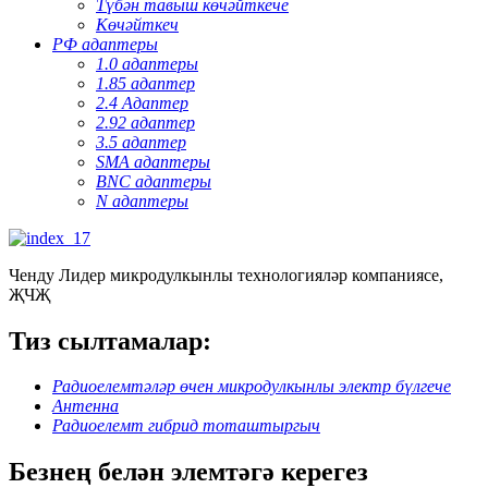
Түбән тавыш көчәйткече
Көчәйткеч
РФ адаптеры
1.0 адаптеры
1.85 адаптер
2.4 Адаптер
2.92 адаптер
3.5 адаптер
SMA адаптеры
BNC адаптеры
N адаптеры
Ченду Лидер микродулкынлы технологияләр компаниясе,
ҖЧҖ
Тиз сылтамалар:
Радиоелемтәләр өчен микродулкынлы электр бүлгече
Антенна
Радиоелемт гибрид тоташтыргыч
Безнең белән элемтәгә керегез