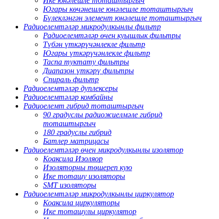
Ике юнәлешле тоташтыргыч
Югары көчәнешле юнәлешле тоташтыргыч
Бүлекләнгән элемент юнәлешле тоташтыргыч
Радиоелемтәләр микродулкынлы фильтр
Радиоелемтәләр өчен куышлык фильтры
Түбән үткәрүчәнлекле фильтр
Югары үткәрүчәнлекле фильтр
Таспа туктату фильтры
Диапазон үткәрү фильтры
Спираль фильтр
Радиоелемтәләр дуплексеры
Радиоелемтәләр комбайны
Радиоелемт гибрид тоташтыргыч
90 градуслы радиожиелмәле гибрид
тоташтыргыч
180 градуслы гибрид
Батлер матрицасы
Радиоелемтәләр өчен микродулкынлы изолятор
Коаксила Изоляор
Изоляторны төшереп кую
Ике тоташу изоляторы
SMT изоляторы
Радиоелемтәләр микродулкынлы циркулятор
Коаксила циркуляторы
Ике тоташулы циркулятор