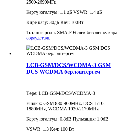
2500-2690МГц
Кертү югалтуы: 1.1 дБ VSWR: 1.4 дБ
Кире кагу: 30дБ Көч: 100Вт
Тоташтыргыч: SMA-F Өслек бизәлеше: кара
сорау
деталь
LCB-GSM/DCS/WCDMA-3 GSM
DCS WCDMA берләштергеч
Төре: LCB-GSM/DCS/WCDMA-3
Ешлык: GSM 880-960MHz, DCS 1710-
1880MHz, WCDMA 1920-2170MHz
Кертү югалтуы: 0.8dB Пульсация: 1.0dB
VSWR: 1.3 Көч: 100 Вт