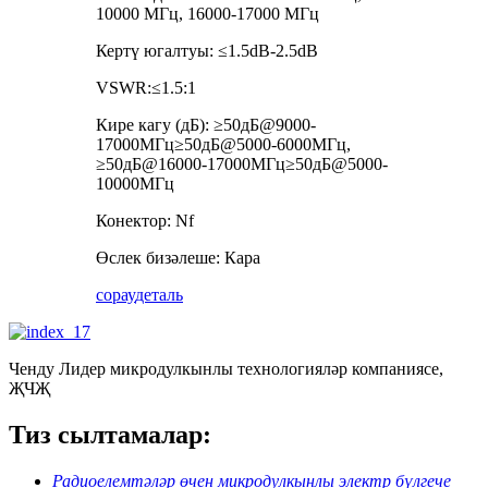
10000 МГц, 16000-17000 МГц
Кертү югалтуы: ≤1.5dB-2.5dB
VSWR:≤1.5:1
Кире кагу (дБ): ≥50дБ@9000-
17000МГц≥50дБ@5000-6000МГц,
≥50дБ@16000-17000МГц≥50дБ@5000-
10000МГц
Конектор: Nf
Өслек бизәлеше: Кара
сорау
деталь
Ченду Лидер микродулкынлы технологияләр компаниясе,
ҖЧҖ
Тиз сылтамалар:
Радиоелемтәләр өчен микродулкынлы электр бүлгече