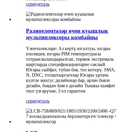
сорау
деталь
Радиоелемтәләр өчен куышлык
мультиплексоры комбайны
Үзенчәлекләре: Аз кертү югалтуы, югары
изоляция, югары PIM температурасы
тотрыклыландырылган, термик экстремаль
шартларда спецификацияләрне саклый
Югары сыйфат, түбән бәя, тиз китерү. SMA,
N, DNC, тоташтыргычлар Югары уртача
куәтле махсус дизайннар бар, арзан бәяле
дизайн, бәядән бәягә дизайн Тышкы кыяфәт
төсе үзгәрүчән, 3 ел гарантия
сорау
деталь