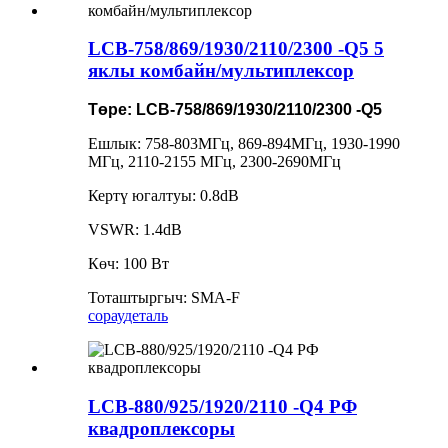
LCB-758/869/1930/2110/2300 -Q5 5
яклы комбайн/мультиплексор
Төре: LCB-758/869/1930/2110/2300 -Q5
Ешлык: 758-803МГц, 869-894МГц, 1930-1990
МГц, 2110-2155 МГц, 2300-2690МГц
Кертү югалтуы: 0.8dB
VSWR: 1.4dB
Көч: 100 Вт
Тоташтыргыч: SMA-F
сорау
деталь
LCB-880/925/1920/2110 -Q4 РФ
квадроплексоры