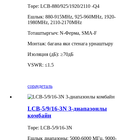
Төре: LCB-880/925/1920/2110 -Q4
Ешлык: 880-915MHz, 925-960MHz, 1920-
1980MHz, 2110-2170MHz
Тоташтыргыч: N-Ферма, SMA-F
Монтаж: багана яки стенага урнаштыру
Изоляция (дБ): ≥70дБ
VSWR: ≤1.5
сорау
деталь
LCB-5/9/16-3N 3-диапазонлы
комбайн
Төре: LCB-5/9/16-3N
Ешлык диапазоны: 5000-6000 МГц, 9000-