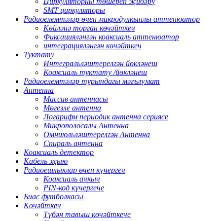
Циркуляторны төшереп җибәрү
SMT циркуляторы
Радиоелемтәләр өчен микродулкынлы аттенюатор
Көйләнә торган көчәйткеч
Фиксацияләнгән коаксиаль аттенюатор
интеграцияләнгән көчәйткеч
Туктату
Интегральләштерелгән йөкләнеш
Коаксиаль туктату /йөкләнеш
Радиоелемтәләр турындагы мәгълүмат
Антенна
Массив антеннасы
Мөгезле антенна
Логарифм периодик антенна сериясе
Микрополосалы Антенна
Омниюльләштерелгән Антенна
Спираль антенна
Коаксиаль детектор
Кабель җыю
Радиоешлыклар өчен күчергеч
Коаксиаль ачкыч
PIN-код күчергече
Биас футболкасы
Көчәйткеч
Түбән тавыш көчәйткече