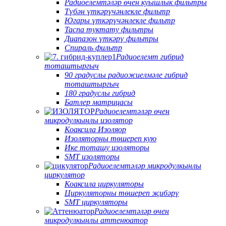
Радиоелемтәләр өчен куышлык фильтры
Түбән үткәрүчәнлекле фильтр
Югары үткәрүчәнлекле фильтр
Таспа туктату фильтры
Диапазон үткәрү фильтры
Спираль фильтр
Радиоелемт гибрид
тоташтыргыч
90 градуслы радиожиелмәле гибрид
тоташтыргыч
180 градуслы гибрид
Батлер матрицасы
Радиоелемтәләр өчен
микродулкынлы изолятор
Коаксила Изоляор
Изоляторны төшереп кую
Ике тоташу изоляторы
SMT изоляторы
Радиоелемтәләр микродулкынлы
циркулятор
Коаксила циркуляторы
Циркуляторны төшереп җибәрү
SMT циркуляторы
Радиоелемтәләр өчен
микродулкынлы аттенюатор