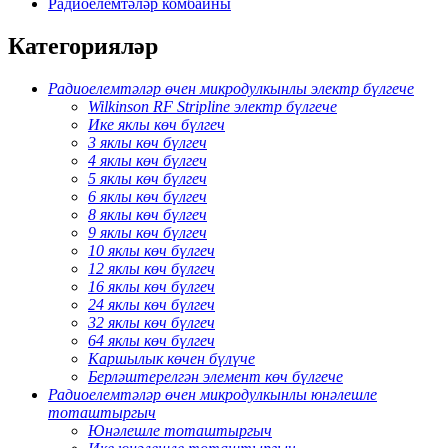
Радиоелемтәләр комбайны
Категорияләр
Радиоелемтәләр өчен микродулкынлы электр бүлгече
Wilkinson RF Stripline электр бүлгече
Ике яклы көч бүлгеч
3 яклы көч бүлгеч
4 яклы көч бүлгеч
5 яклы көч бүлгеч
6 яклы көч бүлгеч
8 яклы көч бүлгеч
9 яклы көч бүлгеч
10 яклы көч бүлгеч
12 яклы көч бүлгеч
16 яклы көч бүлгеч
24 яклы көч бүлгеч
32 яклы көч бүлгеч
64 яклы көч бүлгеч
Каршылык көчен бүлүче
Берләштерелгән элемент көч бүлгече
Радиоелемтәләр өчен микродулкынлы юнәлешле
тоташтыргыч
Юнәлешле тоташтыргыч