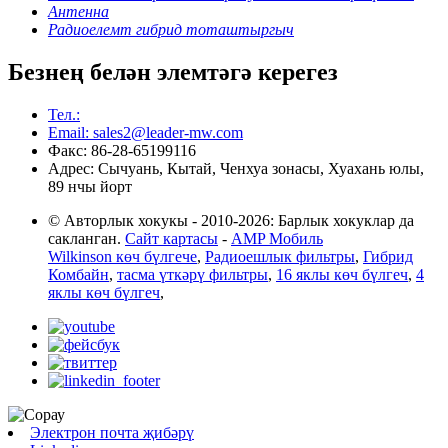
Антенна
Радиоелемт гибрид тоташтыргыч
Безнең белән элемтәгә керегез
Тел.:
Email: sales2@leader-mw.com
Факс: 86-28-65199116
Адрес: Сычуань, Кытай, Ченхуа зонасы, Хуахань юлы,
89 нчы йорт
© Авторлык хокукы - 2010-2026: Барлык хокуклар да
сакланган.
Сайт картасы
-
AMP Мобиль
Wilkinson көч бүлгече
,
Радиоешлык фильтры
,
Гибрид
Комбайн
,
тасма үткәрү фильтры
,
16 яклы көч бүлгеч
,
4
яклы көч бүлгеч
,
Электрон почта җибәрү