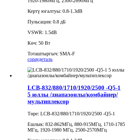
1920-1980МГц, 2300-2690МГц
Кертү югалтуы: 0.8-1.3dB
Пульсация: 0.8 дБ
VSWR: 1.5dB
Көч: 50 Вт
Тоташтыргыч: SMA-F
сорау
деталь
LCB-832/880/1710/1920/2500 -Q5-1
5 юллы /диапазонлы/комбайнер/
мультиплексор
Төре: LCB-832/880/1710/1920/2500 -Q5-1
Ешлык: 832-862МГц, 880-915МГц, 1710-1785
МГц, 1920-1980 МГц, 2500-2570МГц