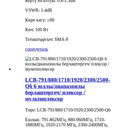
Кертү югалтуы: 0.8-1.3dB
VSWR: 1.4dB
Кире кагу: ≥80
Көч: 100 Вт
Тоташтыргыч: SMA-F
сорау
деталь
LCB-791/880/1710/1920/2300/2500-
Q6 6 юллы/диапазонлы
берләштергеч/ плексор /
мультиплексор
Төре: LCB-791/880/1710/1920/2300/2500-Q6
Ешлык: 791-862МГц, 880-960МГц, 1710-
1880МГц, 1920-2170 МГц, 2300-2400МГц,