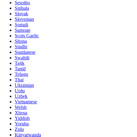
Sesotho
Sinhala
Slovak
Slovenian
Somali
Samoan
Scots Gaelic
Shona
Sindhi
Sundanese
Swahili
Tajik
Tamil
Telugu
Thai
Ukrainian
Urdu
Uzbek
Vietnamese
Welsh
Xhosa
Yiddish
Yoruba
Zulu
Kinyarwanda