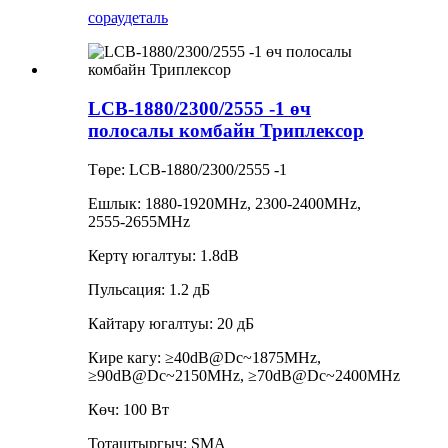
сорау
деталь
LCB-1880/2300/2555 -1 өч
полосалы комбайн Триплексор
Төре: LCB-1880/2300/2555 -1
Ешлык: 1880-1920MHz, 2300-2400MHz,
2555-2655MHz
Кертү югалтуы: 1.8dB
Пульсация: 1.2 дБ
Кайтару югалтуы: 20 дБ
Кире кагу: ≥40dB@Dc~1875MHz,
≥90dB@Dc~2150MHz, ≥70dB@Dc~2400MHz
Көч: 100 Вт
Тоташтыргыч: SMA