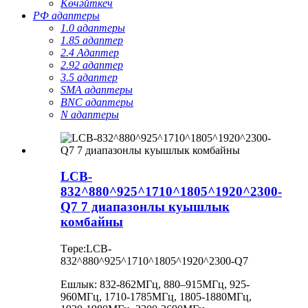
Көчәйткеч
РФ адаптеры
1.0 адаптеры
1.85 адаптер
2.4 Адаптер
2.92 адаптер
3.5 адаптер
SMA адаптеры
BNC адаптеры
N адаптеры
LCB-
832^880^925^1710^1805^1920^2300-
Q7 7 диапазонлы куышлык
комбайны
Төре:LCB-
832^880^925^1710^1805^1920^2300-Q7
Ешлык: 832-862МГц, 880–915МГц, 925-
960МГц, 1710-1785МГц, 1805-1880МГц,