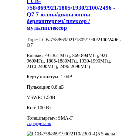
LCB-
758/869/921/1805/1930/2100/2496 -
Q7 7 юллы/диапазонлы
берләштергеч/ плексер /
мультиплексор
Төре: LCB-758/869/921/1805/1930/2100/2496 -
Q7
Ешлык: 791-821МГц, 869-894МГц, 921-
960МГц, 1805-1880МГц, 1930-1990МГц,
2110-2400МГц, 2496-2690МГц
Кертү югалтуы: 1.0dB
Пульсация: 0.8 дБ
VSWR: 1.5dB
Көч: 100 Вт
Тоташтыргыч: SMA-F
сорау
деталь