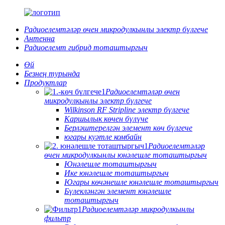
Радиоелемтәләр өчен микродулкынлы электр бүлгече
Антенна
Радиоелемт гибрид тоташтыргыч
Өй
Безнең турында
Продуктлар
Радиоелемтәләр өчен
микродулкынлы электр бүлгече
Wilkinson RF Stripline электр бүлгече
Каршылык көчен бүлүче
Берләштерелгән элемент көч бүлгече
югары куәтле комбайн
Радиоелемтәләр
өчен микродулкынлы юнәлешле тоташтыргыч
Юнәлешле тоташтыргыч
Ике юнәлешле тоташтыргыч
Югары көчәнешле юнәлешле тоташтыргыч
Бүлекләнгән элемент юнәлешле
тоташтыргыч
Радиоелемтәләр микродулкынлы
фильтр