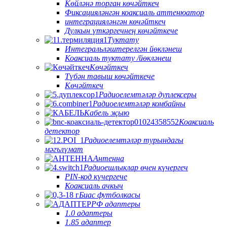
Көйләнә торган көчәйткеч
Фиксацияләнгән коаксиаль аттенюатор
интеграцияләнгән көчәйткеч
Дулкын үткәргечнең көчәйткече
Туктату
Интегральләштерелгән йөкләнеш
Коаксиаль туктату /йөкләнеш
Көчәйткеч
Түбән тавыш көчәйткече
Көчәйткеч
Радиоелемтәләр дуплексеры
Радиоелемтәләр комбайны
Кабель җыю
Коаксиаль
детектор
Радиоелемтәләр турындагы
мәгълүмат
Антенна
Радиоешлыклар өчен күчергеч
PIN-код күчергече
Коаксиаль ачкыч
Биас футболкасы
РФ адаптеры
1.0 адаптеры
1.85 адаптер